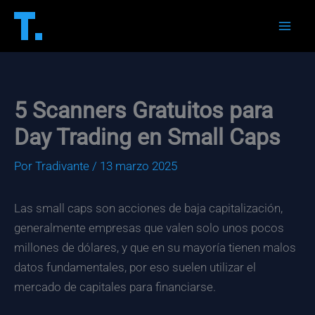
Ir
al
Mai
contenido
Men
5 Scanners Gratuitos para
Day Trading en Small Caps
Por
Tradivante
/
13 marzo 2025
Las small caps son acciones de baja capitalización,
generalmente empresas que valen solo unos pocos
millones de dólares, y que en su mayoría tienen malos
datos fundamentales, por eso suelen utilizar el
mercado de capitales para financiarse.