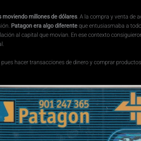
es moviendo millones de dólares
. A la compra y venta de a
sión.
Patagon era algo diferente
que entusiasmaba a todos
ación al capital que movían. En ese contexto consiguier
l.
pues hacer transacciones de dinero y comprar productos o