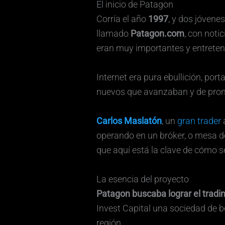
El inicio de Patagon
Corría el año
1997
, y dos jóven
llamado
Patagon.com
, con noti
eran muy importantes y entreteni
Internet era pura ebullición, por
nuevos que avanzaban y de pront
Carlos Maslatón
, un
gran trader
a
operando en un bróker, o mesa de
que aquí está la clave de cómo se 
La esencia del proyecto
Patagon buscaba lograr el tradin
Invest Capital una sociedad de bo
región.