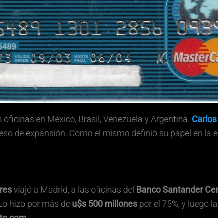
 oficinas en Mexico, Brasil, Venezuela y Argentina.
Carlos
eso de expansión. Como el mismo definió su papel en la 
res
viajó a Madrid, a las oficinas del
Banco Santander Cen
 Lo hizo por más de
u$s 500 millones
por el 75%, y luego la
to com
.