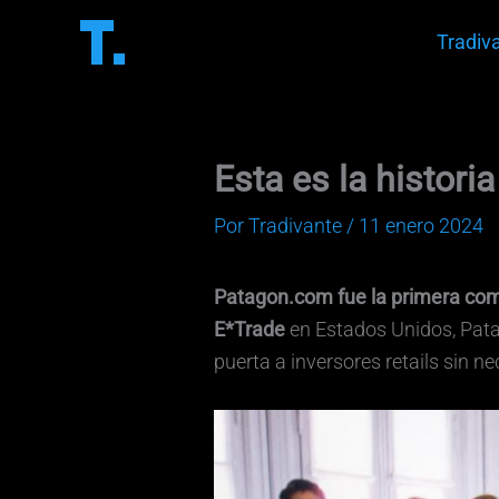
Ir
Tradiv
al
contenido
Esta es la histori
Por
Tradivante
/
11 enero 2024
Patagon.com fue la primera comp
E*Trade
en Estados Unidos, Pata
puerta a inversores retails sin n