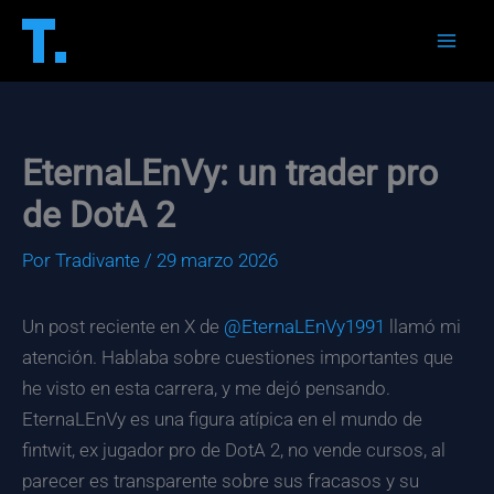
Ir
al
Mai
contenido
Men
EternaLEnVy: un trader pro
de DotA 2
Por
Tradivante
/
29 marzo 2026
Un post reciente en X de
@EternaLEnVy1991
llamó mi
atención. Hablaba sobre cuestiones importantes que
he visto en esta carrera, y me dejó pensando.
EternaLEnVy es una figura atípica en el mundo de
fintwit, ex jugador pro de DotA 2, no vende cursos, al
parecer es transparente sobre sus fracasos y su