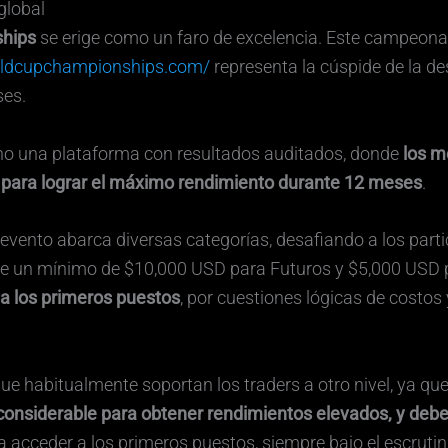
global
ships
se erige como un faro de excelencia. Este campeonat
rldcupchampionships.com/
representa la cúspide de la de
ses.
no una plataforma con resultados auditados, donde
los m
d para lograr el máximo rendimiento durante 12 meses
.
e evento abarca diversas categorías, desafiando a los part
de un mínimo de $10,000 USD para Futuros y $5,000 USD 
a los primeros puestos
, por cuestiones lógicas de costo
que habitualmente soportan los traders a otro nivel, ya qu
considerable para obtener rendimientos elevados, y deben
ra acceder a los primeros puestos, siempre bajo el escrutin