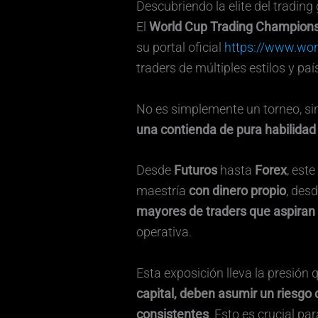
Descubriendo la elite del trading 
El
World Cup Trading Champion
su portal oficial
https://www.wo
traders de múltiples estilos y paí
No es simplemente un torneo, si
una contienda de pura habilida
Desde
Futuros
hasta
Forex
, est
maestría
con dinero propio
, des
mayores de traders que aspiran 
operativa.
Esta exposición lleva la presión 
capital, deben asumir un riesgo 
consistentes
. Esto es crucial pa