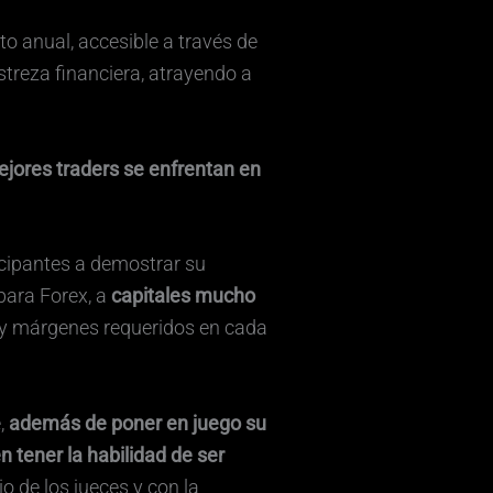
o anual, accesible a través de
streza financiera, atrayendo a
ejores traders se enfrentan en
icipantes a demostrar su
para Forex, a
capitales mucho
s y márgenes requeridos en cada
e,
además de poner en juego su
 tener la habilidad de ser
io de los jueces y con la