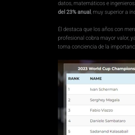
datos, matemáticos e ingenieros,
del 23% anual
, muy superior a í
Él destaca que los años con merca
profesional cobra mayor valor, y
toma conciencia de la importanc