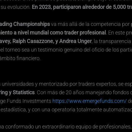
su evolución.
En 2023, participaron alrededor de 5,000 t
rading Championships
va más allá de la competencia por
ento a nivel mundial como trader profesional
. En este p
Davey, Ralph Casazzone, y Andrea Unger
, la transparencia
 torneo sea un testimonio genuino del oficio de los part
ámbito financiero.
 universidades y mentorizado por traders expertos, se es
ing y Statistics
. Con más de 20 años manejando fondos d
rge Funds Investments
https://www.emergefunds.com/
do
 estadística, y con una operatoria totalmente automatiza
 ha conformado un extraordinario equipo de profesionales,