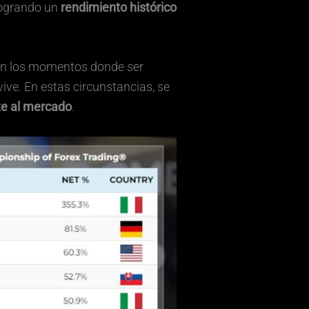
 logrando un
rendimiento histórico
 son los momentos donde ser
ive. En estas circunstancias, se
te al mercado
.