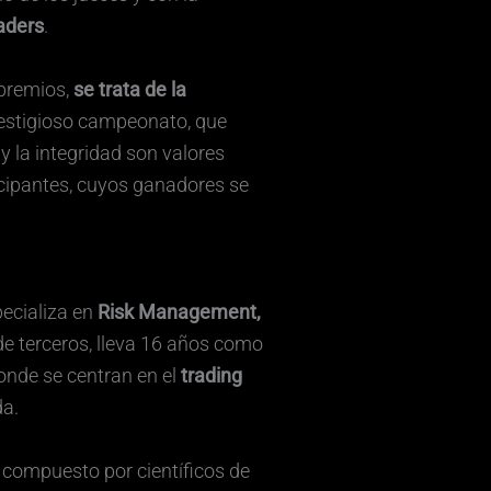
raders
.
 premios,
se trata de la
restigioso campeonato, que
 y la integridad son valores
icipantes, cuyos ganadores se
pecializa en
Risk Management,
e terceros, lleva 16 años como
nde se centran en el
trading
da.
 compuesto por científicos de