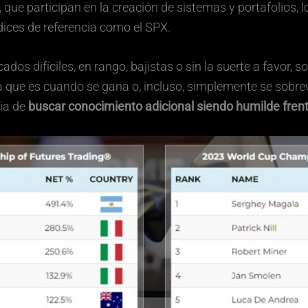
 que participan en la creación de sistemas y portafolios,
ndices de referencia como el SPX.
dos difíciles, en rango, bajistas o sin la suerte a favor,
a que es cuando se gana o, incluso, simplemente se sobrev
ia de
buscar conocimiento adicional siendo humilde fren